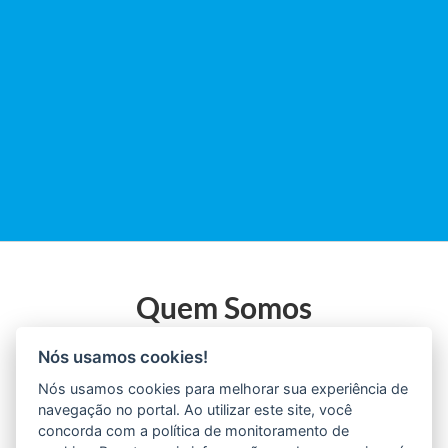
Quem Somos
O Cadastro Inteligente é um serviço gratuito com o
Nós usamos cookies!
objetivo de facilitar a devolução de objetos apreendidos
Nós usamos cookies para melhorar sua experiência de
aos seus respectivos donos.
navegação no portal. Ao utilizar este site, você
concorda com a política de monitoramento de