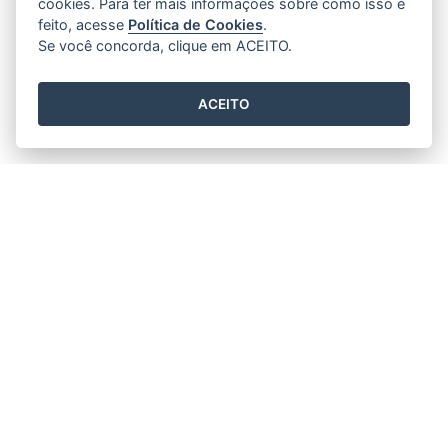
cookies. Para ter mais informações sobre como isso é
feito, acesse
Política de Cookies
.
Se você concorda, clique em ACEITO.
ACEITO
Recuperação
A Polícia recupera todos os anos milhares de
objetos em poder dos criminosos, tais como:
smartphone, Bicicleta, Eletrônico e etc.